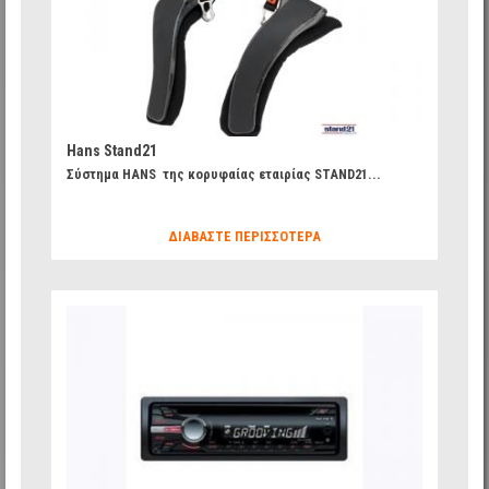
Hans Stand21
Σύστημα HANS της κορυφαίας εταιρίας STAND21...
ΔΙΑΒΆΣΤΕ ΠΕΡΙΣΣΌΤΕΡΑ
787ae9ec9023a82f5aa7e4c1a64f73cb_27.jpg