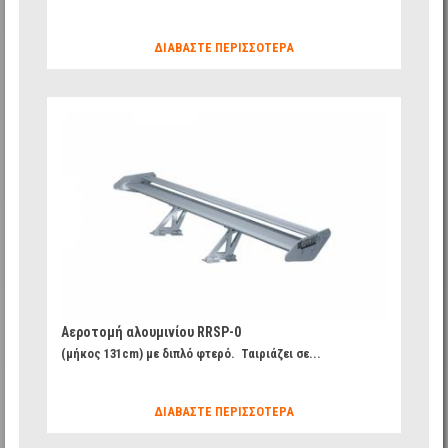
ΔΙΑΒΆΣΤΕ ΠΕΡΙΣΣΌΤΕΡΑ
fd8b0f77d767f1f6640afba6916ff67c_14.jpg
Αεροτομή αλουμινίου RRSP-0
(μήκος 131cm) με διπλό φτερό. Ταιριάζει σε...
ΔΙΑΒΆΣΤΕ ΠΕΡΙΣΣΌΤΕΡΑ