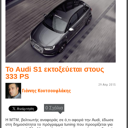
audi-s1_mtm.jpg
Το Audi S1 εκτοξεύεται στους
333 PS
29 Απρ 2015
Γιάννης Κουτσουφλάκης
0 Σχόλια
Η MTM, βελτιωτής αναφοράς σε ό,τι αφορά την Audi, έδωσε
στη δημοσιότητα το πρόγραμμα tuning που προορίζεται για