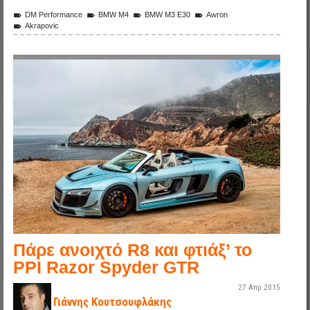
DM Performance
BMW M4
BMW M3 E30
Awron
Akrapovic
ppi_razor_spyder_gtr_9.jpg
Πάρε ανοιχτό R8 και φτιάξ’ το
PPI Razor Spyder GTR
27 Απρ 2015
Γιάννης Κουτσουφλάκης