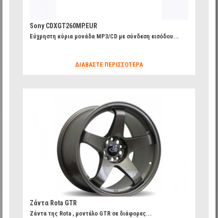
Sony CDXGT260MP.EUR
Εύχρηστη κύρια μονάδα MP3/CD με σύνδεση εισόδου...
ΔΙΑΒΆΣΤΕ ΠΕΡΙΣΣΌΤΕΡΑ
c889234799e865bbe90cee71f6cd2e53_20.jpg
Ζάντα Rota GTR
Ζάντα της Rota , μοντέλο GTR σε διάφορες...