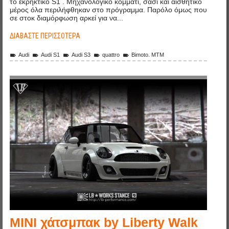
το εκρηκτικό S1 . Μηχανολογικό κομμάτι, σασί και αισθητικό
μέρος όλα περιλήφθηκαν στο πρόγραμμα. Παρόλο όμως που
σε στοκ διαμόρφωση αρκεί για να...
ΔΙΑΒΆΣΤΕ ΠΕΡΙΣΣΌΤΕΡΑ
Audi
Audi S1
Audi S3
quattro
Bimoto. MTM
mini_by_liberty_walk_1.jpg
MINI χάτσμπακ by Liberty Walk