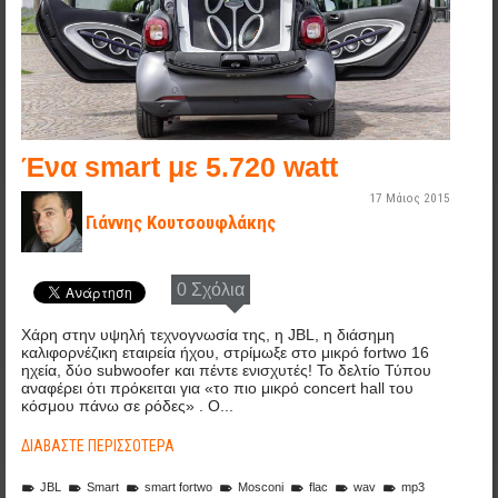
Ένα smart με 5.720 watt
17 Μάιος 2015
Γιάννης Κουτσουφλάκης
0 Σχόλια
Χάρη στην υψηλή τεχνογνωσία της, η JBL, η διάσημη
καλιφορνέζικη εταιρεία ήχου, στρίμωξε στο μικρό fortwo 16
ηχεία, δύο subwoofer και πέντε ενισχυτές! Το δελτίο Τύπου
αναφέρει ότι πρόκειται για «το πιο μικρό concert hall του
κόσμου πάνω σε ρόδες» . Ο...
ΔΙΑΒΆΣΤΕ ΠΕΡΙΣΣΌΤΕΡΑ
JBL
Smart
smart fortwo
Mosconi
flac
wav
mp3