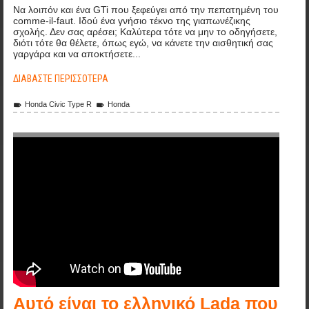
Να λοιπόν και ένα GTi που ξεφεύγει από την πεπατημένη του
comme-il-faut. Ιδού ένα γνήσιο τέκνο της γιαπωνέζικης
σχολής. Δεν σας αρέσει; Καλύτερα τότε να μην το οδηγήσετε,
διότι τότε θα θέλετε, όπως εγώ, να κάνετε την αισθητική σας
γαργάρα και να αποκτήσετε...
ΔΙΑΒΆΣΤΕ ΠΕΡΙΣΣΌΤΕΡΑ
Honda Civic Type R
Honda
Lada 2104 SR20DET 400Ps
Αυτό είναι το ελληνικό Lada που