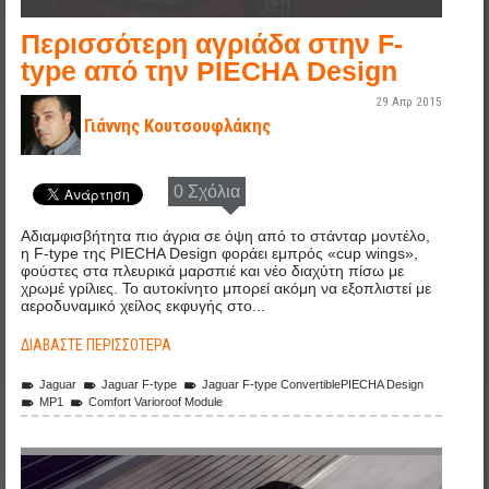
Περισσότερη αγριάδα στην F-
type από την PIECHA Design
29 Απρ 2015
Γιάννης Κουτσουφλάκης
0 Σχόλια
Αδιαμφισβήτητα πιο άγρια σε όψη από το στάνταρ μοντέλο,
η F-type της PIECHA Design φοράει εμπρός «cup wings»,
φούστες στα πλευρικά μαρσπιέ και νέο διαχύτη πίσω με
χρωμέ γρίλιες. Το αυτοκίνητο μπορεί ακόμη να εξοπλιστεί με
αεροδυναμικό χείλος εκφυγής στο...
ΔΙΑΒΆΣΤΕ ΠΕΡΙΣΣΌΤΕΡΑ
Jaguar
Jaguar F-type
Jaguar F-type ConvertiblePIECHA Design
MP1
Comfort Varioroof Module