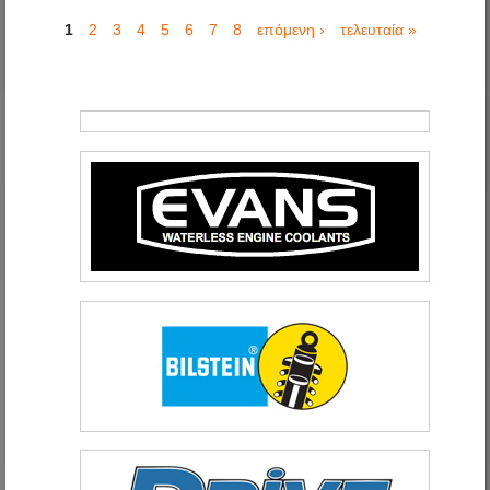
1
2
3
4
5
6
7
8
επόμενη ›
τελευταία »
Σελίδες