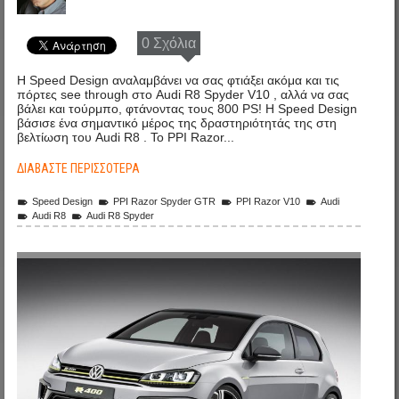
0 Σχόλια
Η Speed Design αναλαμβάνει να σας φτιάξει ακόμα και τις
πόρτες see through στο Audi R8 Spyder V10 , αλλά να σας
βάλει και τούρμπο, φτάνοντας τους 800 PS! Η Speed Design
βάσισε ένα σημαντικό μέρος της δραστηριότητάς της στη
βελτίωση του Audi R8 . Το PPI Razor...
ΔΙΑΒΆΣΤΕ ΠΕΡΙΣΣΌΤΕΡΑ
Speed Design
PPI Razor Spyder GTR
PPI Razor V10
Audi
Audi R8
Audi R8 Spyder
vw_golf_r_400_1.jpg