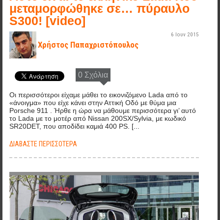
μεταμορφώθηκε σε… πύραυλο
S300! [video]
6 Ιουν 2015
Χρήστος Παπαχριστόπουλος
0 Σχόλια
Οι περισσότεροι είχαμε μάθει το εικονιζόμενο Lada από το
«άνοιγμα» που είχε κάνει στην Αττική Οδό με θύμα μια
Porsche 911 . Ήρθε η ώρα να μάθουμε περισσότερα γι’ αυτό
το Lada με το μοτέρ από Nissan 200SX/Sylvia, με κωδικό
SR20DET, που αποδίδει καμιά 400 PS. [...
ΔΙΑΒΆΣΤΕ ΠΕΡΙΣΣΌΤΕΡΑ
jbl_smart_fortwo_7.jpg