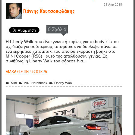
28 Απρ 2015
Γιάννης Κουτσουφλάκης
0 Σχόλια
Η Liberty Walk που είναι γνωστή κυρίως για τα body kit που
σχεδιάζει για σούπερκαρ, αποφάσισε να δουλέψει πάνω σε
ένα εκρηκτικό χάτσμπακ, του οποίου εκφραστή βρήκε στο
MINI Cooper (R56) , αυτό της απελθούσαν γενιάς. Ως
συνήθως, η Liberty Walk του φόρεσε ένα...
ΔΙΑΒΆΣΤΕ ΠΕΡΙΣΣΌΤΕΡΑ
Mini
MINI Hatchback
Liberty Walk
dm_performance_bmw_m4_4.jpg