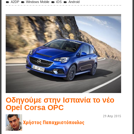
A2DP
Windows Mobile
iOS
Android
opel_corsa_opc_6.jpg
Οδηγούμε στην Ισπανία το νέο
Opel Corsa OPC
29 Απρ 2015
Χρήστος Παπαχριστόπουλος