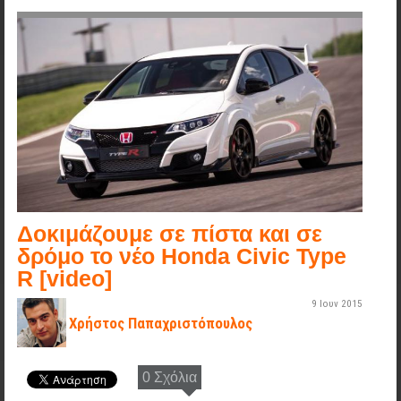
civic_type_r_slovakia_ring_01.jpg
Δοκιμάζουμε σε πίστα και σε
δρόμο το νέο Honda Civic Type
R [video]
9 Ιουν 2015
Χρήστος Παπαχριστόπουλος
0 Σχόλια