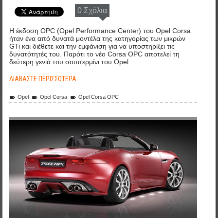
0 Σχόλια
Η έκδοση OPC (Opel Performance Center) του Opel Corsa
ήταν ένα από δυνατά μοντέλα της κατηγορίας των μικρών
GTi και διέθετε και την εμφάνιση για να υποστηρίξει τις
δυνατότητές του. Παρότι το νέο Corsa OPC αποτελεί τη
δεύτερη γενιά του σουπερμίνι του Opel...
ΔΙΑΒΆΣΤΕ ΠΕΡΙΣΣΌΤΕΡΑ
Opel
Opel Corsa
Opel Corsa OPC
piecha_design_jaguar_f-type_anoigma.jpg