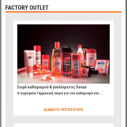
FACTORY OUTLET
0b1ad7a7b79268a1f4558db78e092446_35.jpg
Σειρά καθαρισμού & γυαλίσματος Sonax
H κορυφαία Γερμανική σειρά για τον καθαρισμό και...
ΔΙΑΒΆΣΤΕ ΠΕΡΙΣΣΌΤΕΡΑ