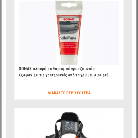
184b7cb84d7b456c96a0bdfbbeaa5f14_8.jpg
SONAX αλοιφή καθαρισμού γρατζουνιάς
Εξαφανίζει τις γρατζουνιές από το χρώμα. Αφαιρεί...
ΔΙΑΒΆΣΤΕ ΠΕΡΙΣΣΌΤΕΡΑ
620466077c427f141effa294382f5fba_49.jpg