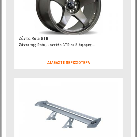
Ζάντα Rota GTR
Ζάντα της Rota , μοντέλο GTR σε διάφορες...
ΔΙΑΒΆΣΤΕ ΠΕΡΙΣΣΌΤΕΡΑ
fd8b0f77d767f1f6640afba6916ff67c_14.jpg