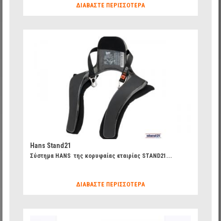
ΔΙΑΒΆΣΤΕ ΠΕΡΙΣΣΌΤΕΡΑ
620466077c427f141effa294382f5fba_49.jpg
Hans Stand21
Σύστημα HANS της κορυφαίας εταιρίας STAND21...
ΔΙΑΒΆΣΤΕ ΠΕΡΙΣΣΌΤΕΡΑ