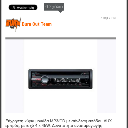
0 Σχόλια
7 Φεβ 2013
Burn Out Team
787ae9ec9023a82f5aa7e4c1a64f73cb_27.jpg
Εύχρηστη κύρια μονάδα MP3/CD με σύνδεση εισόδου AUX
εμπρός, με ισχύ 4 x 45W. Δυνατότητα αναπαραγωγής