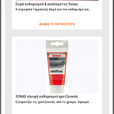
Σειρά καθαρισμού & γυαλίσματος Sonax
H κορυφαία Γερμανική σειρά για τον καθαρισμό και...
ΔΙΑΒΆΣΤΕ ΠΕΡΙΣΣΌΤΕΡΑ
184b7cb84d7b456c96a0bdfbbeaa5f14_8.jpg
SONAX αλοιφή καθαρισμού γρατζουνιάς
Εξαφανίζει τις γρατζουνιές από το χρώμα. Αφαιρεί...