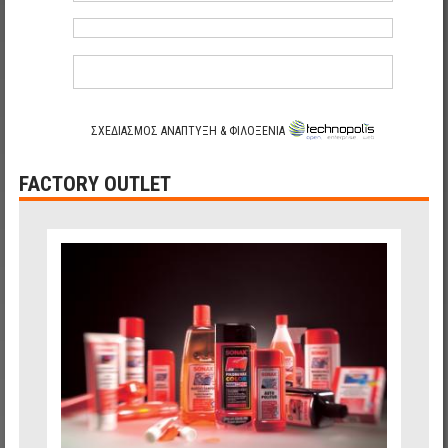
ΣΧΕΔΙΑΣΜΟΣ ΑΝΑΠΤΥΞΗ & ΦΙΛΟΞΕΝΙΑ
FACTORY OUTLET
0b1ad7a7b79268a1f4558db78e092446_35.jpg