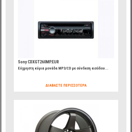
787ae9ec9023a82f5aa7e4c1a64f73cb_27.jpg
Sony CDXGT260MP.EUR
Εύχρηστη κύρια μονάδα MP3/CD με σύνδεση εισόδου...
ΔΙΑΒΆΣΤΕ ΠΕΡΙΣΣΌΤΕΡΑ
c889234799e865bbe90cee71f6cd2e53_20.jpg