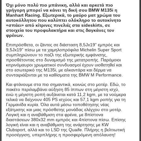
Όχι μόνο πολύ πιο μπάνικη, αλλά και αρκετά πιο
γρήγορη μπορεί να κάνει τη δική σου BMW M135i η
Manhart Racing. Εξωτερικά, το μαύρο ματ χρώμα του
αυτοκόλλητου που καλύπτει ολόκληρο το αυτοκίνητο
«σπάει» από κίτρινες πινελιές στα sideskirts, σε
στοιχεία του προφυλακτήρα και στις δαγκάνες τον
φρένων.
Επιπρόσθετα, οι ζάντες σε διάσταση 8,5Jx19” εμπρός και
9,5Jx19” πίσω με τα χαμηλοπρόφιλα Michelin Super Sport
συμπληρώνουν το παζλ της εξωτερικής εμφάνισης,
προσθέτοντας στο δυναμισμό της μετατροπής. Παρόμοιοι
κιτρινόμαυροι χρωματικοί συνδυασμοί έχουν υιοθετηθεί και
στο εσωτερικό της M135i, με αλκαντάρα και δέρμα να
συνταιριάζονται με τα καθίσματα της BMW Μ Performance.
Και φτάνουμε στα πιο σημαντικά, κοινώς στο μοτέρ. Εδώ, το
πακέτο περιλαμβάνει αύξηση 85 ίππων στη μέγιστη ισχύ,
ενώ η μέγιστη ροπή αυξάνεται κατά 11,2 kgm, με τα νούμερα
τελικά να δείχνουν 405 PS ισχύος και 57,1 kgm ροπής για τη
Γερμανίδα κυρία. Όλα αυτά μέσω τοποθέτησης νέας
εξάτμισης και μιας πρόσθετης μονάδας ελέγχου στο μοτέρ.
Λογική και η αναβάθμιση στα φρένα, με 8πίστονα
διαστάσεων 380x32 mm εμπρός και 4πίστονα πίσω. Eπίσης
λογική είναι και η αναβάθμιση της ανάρτησης με KW
Clubsport, αλλά και το LSD της Quaife. Πλήρης η βελτιωτική
προσέγγιση, υπερπλήρης η προσφερόμενη απόλαυση!