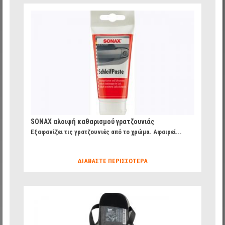
184b7cb84d7b456c96a0bdfbbeaa5f14_8.jpg
SONAX αλοιφή καθαρισμού γρατζουνιάς
Εξαφανίζει τις γρατζουνιές από το χρώμα. Αφαιρεί...
ΔΙΑΒΆΣΤΕ ΠΕΡΙΣΣΌΤΕΡΑ
620466077c427f141effa294382f5fba_49.jpg