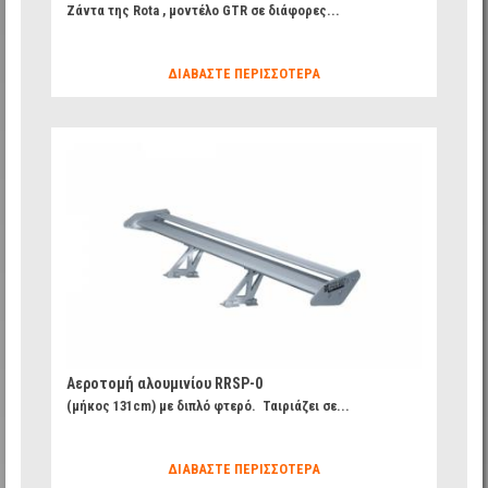
Ζάντα της Rota , μοντέλο GTR σε διάφορες...
ΔΙΑΒΆΣΤΕ ΠΕΡΙΣΣΌΤΕΡΑ
fd8b0f77d767f1f6640afba6916ff67c_14.jpg
Αεροτομή αλουμινίου RRSP-0
(μήκος 131cm) με διπλό φτερό. Ταιριάζει σε...
ΔΙΑΒΆΣΤΕ ΠΕΡΙΣΣΌΤΕΡΑ