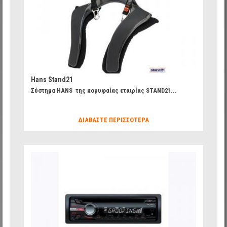
Hans Stand21
Σύστημα HANS της κορυφαίας εταιρίας STAND21...
ΔΙΑΒΆΣΤΕ ΠΕΡΙΣΣΌΤΕΡΑ
787ae9ec9023a82f5aa7e4c1a64f73cb_27.jpg