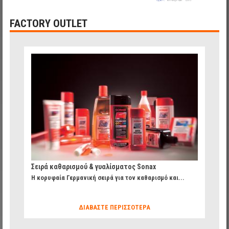
FACTORY OUTLET
0b1ad7a7b79268a1f4558db78e092446_35.jpg
Σειρά καθαρισμού & γυαλίσματος Sonax
H κορυφαία Γερμανική σειρά για τον καθαρισμό και...
ΔΙΑΒΆΣΤΕ ΠΕΡΙΣΣΌΤΕΡΑ